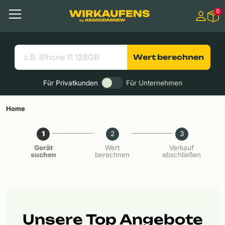
Springen zu
0
Hauptinhalt
Menü
Suchen
Nützliche Links
Wert berechnen
Für Privatkunden
Für Unternehmen
Home
1
2
3
Gerät
Wert
Verkauf
suchen
berechnen
abschließen
Unsere Top Angebote