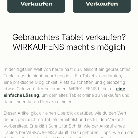
Verkaufen
Verkaufen
Gebrauchtes Tablet verkaufen?
WIRKAUFENS macht's möglich
In der digitalen Welt von heute hast du vielleicht ein gebrauchtes
Tablet, das du nicht mehr benötigst. Ein Tablet zu verkaufen, ist
eine praktische Möglichkeit, Platz zu schaffen und gleichzeitig
etwas Geld zurückzubekommen. WIRKAUFENS bietet dir
eine
einfache Lösung
, um dein altes Tablet online zu verkaufen und
dabei einen fairen Preis zu erzielen.
Dieser Artikel gibt dir einen Überblick darüber, wie du den Wert
deines gebrauchten Tablets ermittelst und es für den Verkauf
vorbereitest. Er erklärt Schritt für Schritt, wie der Ankauf eines
Tablets bei WIRKAUFENS abläuft. Dazu gehören Tipps, wie du das