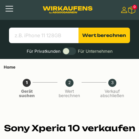
Springen zu
0
Hauptinhalt
Menü
Suchen
Nützliche Links
Wert berechnen
Für Privatkunden
Für Unternehmen
Home
1
2
3
Gerät
Wert
Verkauf
suchen
berechnen
abschließen
Sony Xperia 10 verkaufen