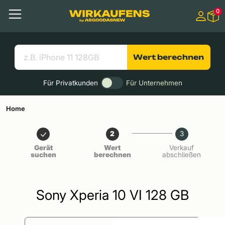
Springen zu
0
Hauptinhalt
Menü
Suchen
Nützliche Links
Wert berechnen
Für Privatkunden
Für Unternehmen
Home
2
3
Gerät
Wert
Verkauf
suchen
berechnen
abschließen
Sony Xperia 10 VI 128 GB