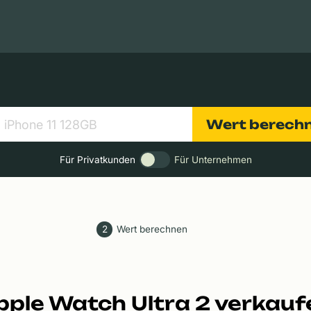
Apple Macs
Tablets
Digitalkameras
Objektive
Wert berech
Für Privatkunden
Für Unternehmen
2
Wert berechnen
pple Watch Ultra 2 verkauf