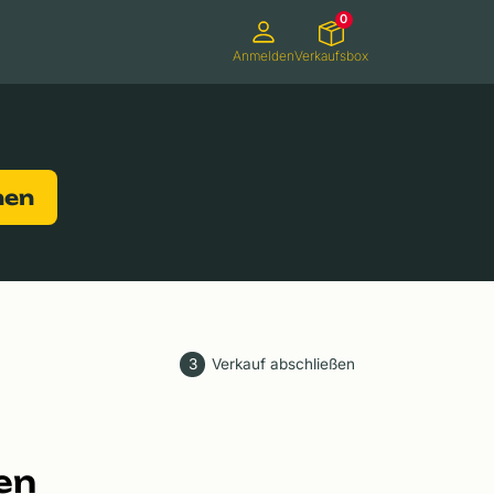
0
Anmelden
Verkaufsbox
Camcorder
Smartwatches
Konsolen
nen
3
Verkauf abschließen
en