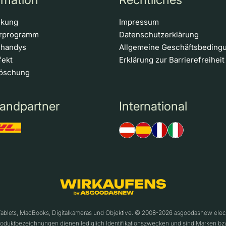
ckung
Impressum
erprogramm
Datenschutzerklärung
nhandys
Allgemeine Geschäftsbeding
fekt
Erklärung zur Barrierefreiheit
löschung
andpartner
International
 Tablets, MacBooks, Digitalkameras und Objektive. © 2008-2026 asgoodasnew ele
roduktbezeichnungen dienen lediglich Identifikationszwecken und sind Marken bz