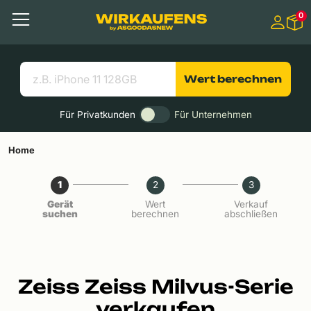
Springen zu
0
Hauptinhalt
Menü
Suchen
Nützliche Links
Wert berechnen
Für Privatkunden
Für Unternehmen
Home
1
2
3
Gerät
Wert
Verkauf
suchen
berechnen
abschließen
Zeiss Zeiss Milvus-Serie
verkaufen