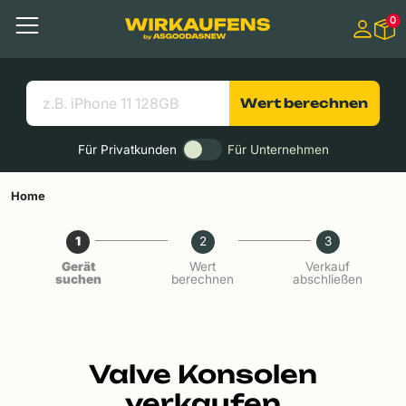
Springen zu
0
Hauptinhalt
Menü
Suchen
Nützliche Links
Wert berechnen
Für Privatkunden
Für Unternehmen
Home
1
2
3
Gerät
Wert
Verkauf
suchen
berechnen
abschließen
Valve Konsolen
verkaufen