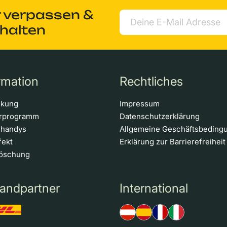
r verpassen &
rhalten
rmation
Rechtliches
ckung
Impressum
erprogramm
Datenschutzerklärung
nhandys
Allgemeine Geschäftsbeding
fekt
Erklärung zur Barrierefreiheit
löschung
andpartner
International