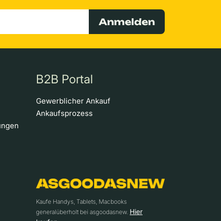
Anmelden
B2B Portal
Gewerblicher Ankauf
Ankaufsprozess
ungen
Kaufe Handys, Tablets, Macbooks
Hier
generalüberholt bei asgoodasnew.