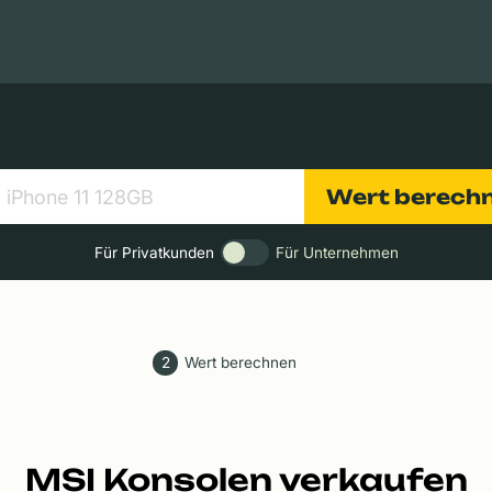
Apple Macs
Tablets
Digitalkameras
Objektive
Wert berech
Für Privatkunden
Für Unternehmen
2
Wert berechnen
MSI Konsolen verkaufen