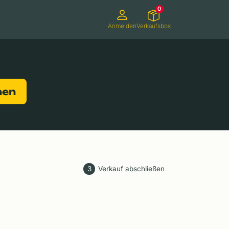
0
Anmelden
Verkaufsbox
Camcorder
Smartwatches
Konsolen
nen
3
Verkauf abschließen