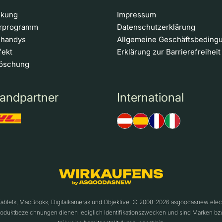
ckung
Impressum
erprogramm
Datenschutzerklärung
nhandys
Allgemeine Geschäftsbeding
fekt
Erklärung zur Barrierefreiheit
löschung
andpartner
International
 Tablets, MacBooks, Digitalkameras und Objektive. © 2008-2026 asgoodasnew ele
roduktbezeichnungen dienen lediglich Identifikationszwecken und sind Marken bz