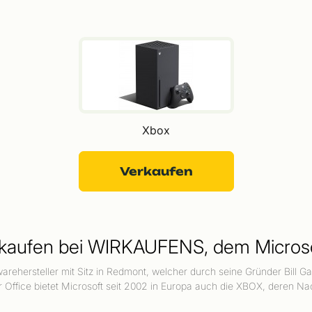
Xbox
Verkaufen
erkaufen bei WIRKAUFENS, dem Micros
arehersteller mit Sitz in Redmont, welcher durch seine Gründer Bill G
Office bietet Microsoft seit 2002 in Europa auch die XBOX, deren 