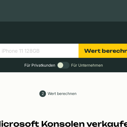
Apple Macs
Tablets
Digitalkameras
Objektive
Wert berech
Für Privatkunden
Für Unternehmen
2
Wert berechnen
icrosoft Konsolen verkauf