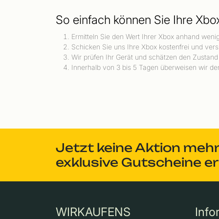
So einfach können Sie Ihre Xbo
Ermitteln Sie den Wert Ihrer Xbox anhand weni
Schicken Sie uns Ihre Xbox kostenfrei und vers
Wir prüfen Ihr Gerät und schätzen den Zustand
Innerhalb von 3 bis 5 Tagen überweisen wir den
Jetzt keine Aktion meh
exklusive Gutscheine e
WIRKAUFENS
Info