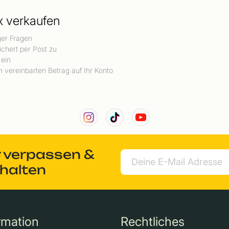
x verkaufen
ger Fragen
ichert per Post zu
 ein
 vereinbarten Betrag auf Ihr Konto
r verpassen &
rhalten
rmation
Rechtliches