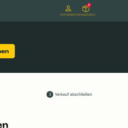
0
Anmelden
Verkaufsbox
Camcorder
Smartwatches
Konsolen
nen
3
Verkauf abschließen
en