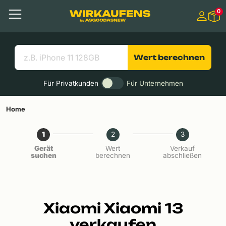
Springen zu
0
Hauptinhalt
Menü
Suchen
Nützliche Links
Wert berechnen
Für Privatkunden
Für Unternehmen
Home
1
2
3
Gerät
Wert
Verkauf
suchen
berechnen
abschließen
Xiaomi Xiaomi 13
verkaufen