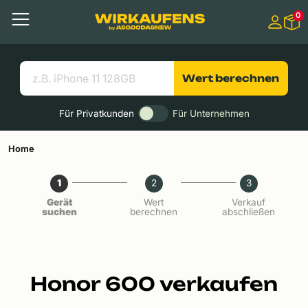
Springen zu
0
Hauptinhalt
Menü
Suchen
Nützliche Links
Wert berechnen
Für Privatkunden
Für Unternehmen
Home
1
2
3
Gerät
Wert
Verkauf
suchen
berechnen
abschließen
Honor 600 verkaufen