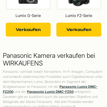
Lumix G-Serie
Lumix FZ-Serie
Verkaufen
Verkaufen
Panasonic Kamera verkaufen bei
WIRKAUFENS
Panasonic vertreibt neben Fernsehern, Hi-Fi Anlagen, Computern
und anderen elektronischen Produkten auch Digitalkameras unter
dem Markennamen Lumix. Besonders im Segment der
Bridgekameras ist Panasonic mit der
Panasonic Lumix DMC-
FZ200
und der
Panasonic Lumix DMC-FZ50
erfolgreich.
Daneben gibt es zusätzlich auch die passenden Objektive und
Blitzgeräte der Marke Panasonic. Alle drei Produkte werden
selbstverständlich von WIRKAUFENS angekauft.