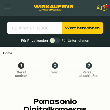
Springen zu
0
Hauptinhalt
Menü
Suchen
Nützliche Links
Wert berechnen
Für Privatkunden
Für Unternehmen
Home
1
2
3
Gerät
Wert
Verkauf
suchen
berechnen
abschließen
Panasonic
Digitalkameras