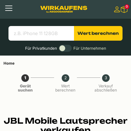
Springen zu
0
Hauptinhalt
Menü
Suchen
Nützliche Links
Wert berechnen
Für Privatkunden
Für Unternehmen
Home
1
2
3
Gerät
Wert
Verkauf
suchen
berechnen
abschließen
JBL Mobile Lautsprecher
verkaufen