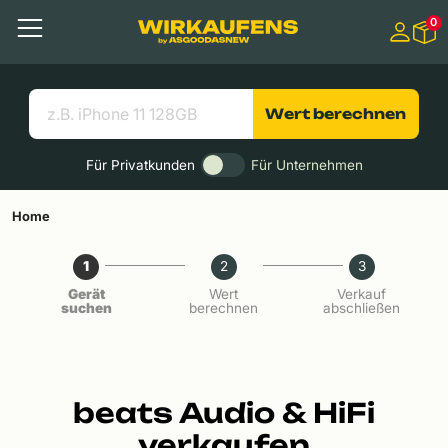
Springen zu
0
Hauptinhalt
Menü
Suchen
Nützliche Links
Wert berechnen
Für Privatkunden
Für Unternehmen
Home
1
2
3
Gerät
Wert
Verkauf
suchen
berechnen
abschließen
beats Audio & HiFi
verkaufen