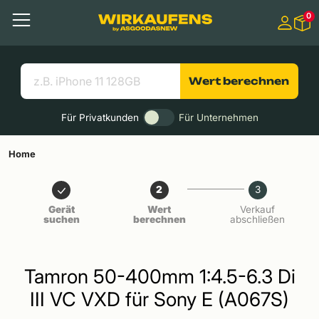
Springen zu
0
Hauptinhalt
Menü
Suchen
Nützliche Links
Wert berechnen
Für Privatkunden
Für Unternehmen
Home
2
3
Gerät
Wert
Verkauf
suchen
berechnen
abschließen
Tamron 50-400mm 1:4.5-6.3 Di
III VC VXD für Sony E (A067S)