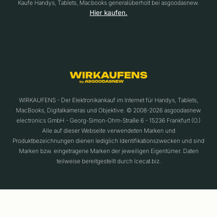
Kaufe Handys, Tablets, Macbooks generalüberholt bei asgoodasnew.
Hier kaufen.
WIRKAUFENS - Der Elektronikankauf im Internet für Handys, Tablets,
MacBooks, Digitalkameras und Objektive. © 2008-2026 asgoodasnew
electronics GmbH - Georg-Simon-Ohm-Straße 6 - 15236 Frankfurt (O.)
Alle auf dieser Webseite verwendeten Marken und
Produktbezeichnungen dienen lediglich Identifikationszwecken und sind
Marken bzw. eingetragene Marken der jeweiligen Eigentümer. Daten
teilweise bereitgestellt durch Icecat.biz.