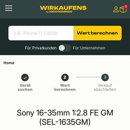
Springen zu
0
Hauptinhalt
Menü
Suchen
Nützliche Links
Wert berechnen
Für Privatkunden
Für Unternehmen
Home
2
3
Gerät
Wert
Verkauf
suchen
berechnen
abschließen
Sony 16-35mm 1:2.8 FE GM
(SEL-1635GM)