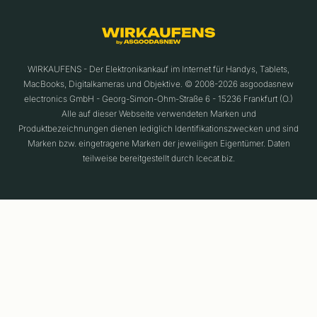
WIRKAUFENS - Der Elektronikankauf im Internet für Handys, Tablets,
MacBooks, Digitalkameras und Objektive. © 2008-2026 asgoodasnew
electronics GmbH - Georg-Simon-Ohm-Straße 6 - 15236 Frankfurt (O.)
Alle auf dieser Webseite verwendeten Marken und
Produktbezeichnungen dienen lediglich Identifikationszwecken und sind
Marken bzw. eingetragene Marken der jeweiligen Eigentümer. Daten
teilweise bereitgestellt durch Icecat.biz.