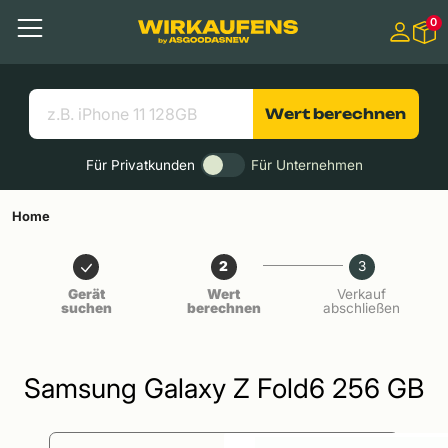
Springen zu
0
Hauptinhalt
Menü
Suchen
Nützliche Links
Wert berechnen
Für Privatkunden
Für Unternehmen
Home
2
3
Gerät
Wert
Verkauf
suchen
berechnen
abschließen
Samsung Galaxy Z Fold6 256 GB