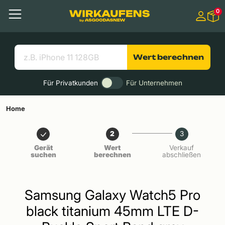
Springen zu
0
Hauptinhalt
Menü
Suchen
Nützliche Links
Wert berechnen
Für Privatkunden
Für Unternehmen
Home
2
3
Gerät
Wert
Verkauf
suchen
berechnen
abschließen
Samsung Galaxy Watch5 Pro
black titanium 45mm LTE D-