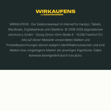
WIRKAUFENS - Der Elektronikankauf im Internet für Handys, Tablets,
MacBooks, Digitalkameras und Objektive. © 2008-2026 asgoodasnew
electronics GmbH - Georg-Simon-Ohm-Straße 6 - 15236 Frankfurt (O.)
Alle auf dieser Webseite verwendeten Marken und
Produktbezeichnungen dienen lediglich Identifikationszwecken und sind
Marken bzw. eingetragene Marken der jeweiligen Eigentümer. Daten
teilweise bereitgestellt durch Icecat.biz.