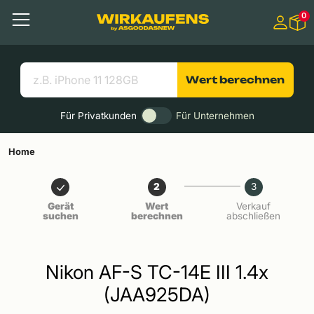
Springen zu
0
Hauptinhalt
Menü
Suchen
Nützliche Links
Wert berechnen
Für Privatkunden
Für Unternehmen
Home
2
3
Gerät
Wert
Verkauf
suchen
berechnen
abschließen
Nikon AF-S TC-14E III 1.4x
(JAA925DA)