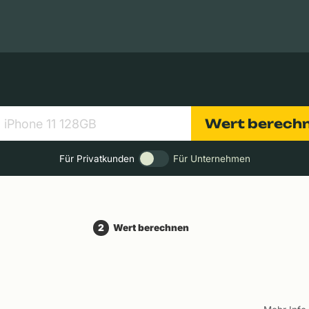
Apple Macs
Tablets
Digitalkameras
Objektive
Wert berech
Für Privatkunden
Für Unternehmen
2
Wert berechnen