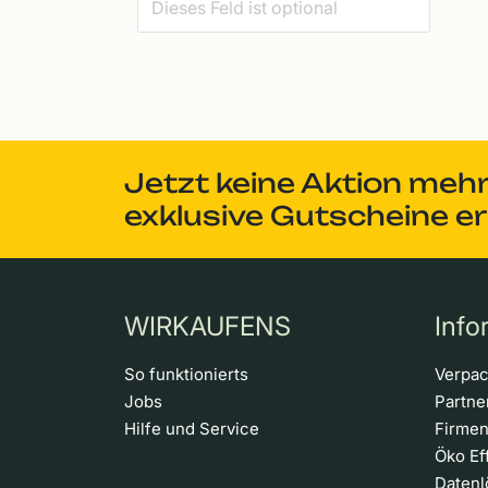
Jetzt keine Aktion meh
exklusive Gutscheine e
WIRKAUFENS
Info
So funktionierts
Verpa
Jobs
Partn
Hilfe und Service
Firme
Öko Ef
Daten