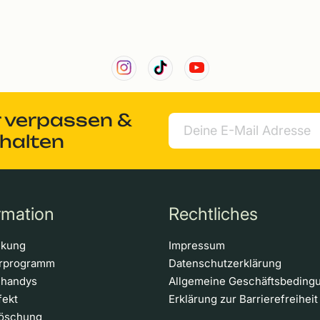
r verpassen &
rhalten
rmation
Rechtliches
ckung
Impressum
erprogramm
Datenschutzerklärung
nhandys
Allgemeine Geschäftsbeding
fekt
Erklärung zur Barrierefreiheit
löschung