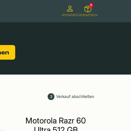
0
Anmelden
Verkaufsbox
Camcorder
Smartwatches
Konsolen
nen
3
Verkauf abschließen
Motorola Razr 60
Ultra 512 GB