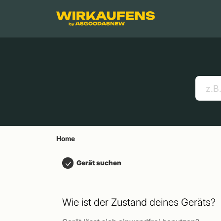
Springen zu
Hauptinhalt
Menü
Suchen
Home
Handys
Apple MacBooks
Nützliche Links
Home
Gerät suchen
Wie ist der Zustand deines Geräts?