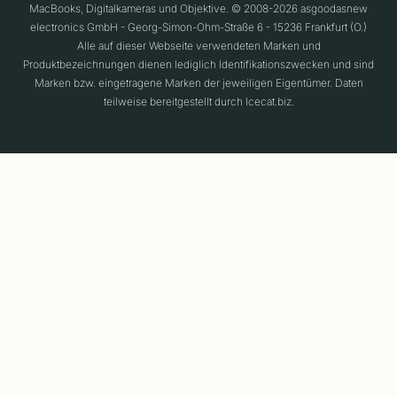
MacBooks, Digitalkameras und Objektive. © 2008-2026 asgoodasnew
electronics GmbH - Georg-Simon-Ohm-Straße 6 - 15236 Frankfurt (O.)
Alle auf dieser Webseite verwendeten Marken und
Produktbezeichnungen dienen lediglich Identifikationszwecken und sind
Marken bzw. eingetragene Marken der jeweiligen Eigentümer. Daten
teilweise bereitgestellt durch Icecat.biz.