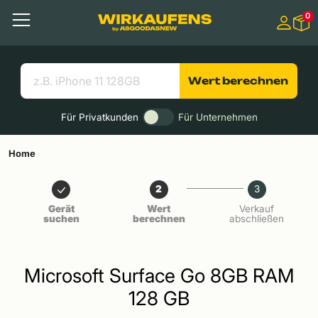
Springen zu
0
Hauptinhalt
Menü
Suchen
Nützliche Links
Wert berechnen
Für Privatkunden
Für Unternehmen
Home
2
3
Gerät
Wert
Verkauf
suchen
berechnen
abschließen
Microsoft Surface Go 8GB RAM
128 GB