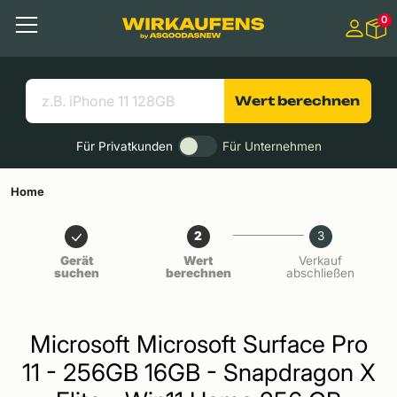
Springen zu
0
Hauptinhalt
Menü
Suchen
Nützliche Links
Wert berechnen
Für Privatkunden
Für Unternehmen
Home
2
3
Gerät
Wert
Verkauf
suchen
berechnen
abschließen
Microsoft Microsoft Surface Pro
11 - 256GB 16GB - Snapdragon X