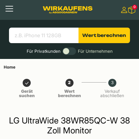
Springen zu
0
Hauptinhalt
Menü
Suchen
Nützliche Links
Wert berechnen
Für Privatkunden
Für Unternehmen
Home
2
3
Gerät
Wert
Verkauf
suchen
berechnen
abschließen
LG UltraWide 38WR85QC-W 38
Zoll Monitor