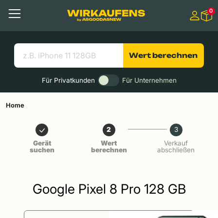
Springen zu
0
Hauptinhalt
Menü
Suchen
Nützliche Links
Wert berechnen
Für Privatkunden
Für Unternehmen
Home
2
3
Gerät
Wert
Verkauf
suchen
berechnen
abschließen
Google Pixel 8 Pro 128 GB