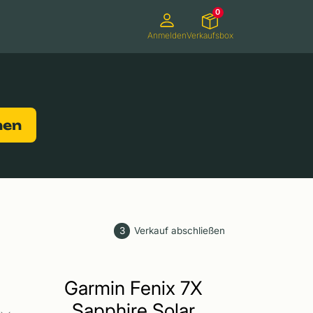
0
Anmelden
Verkaufsbox
Camcorder
Smartwatches
Konsolen
nen
3
Verkauf abschließen
Garmin Fenix 7X
Sapphire Solar