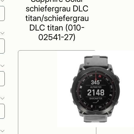
o
schiefergrau DLC
titan/schiefergrau
DLC titan (010-
o
02541-27)
o
o
o