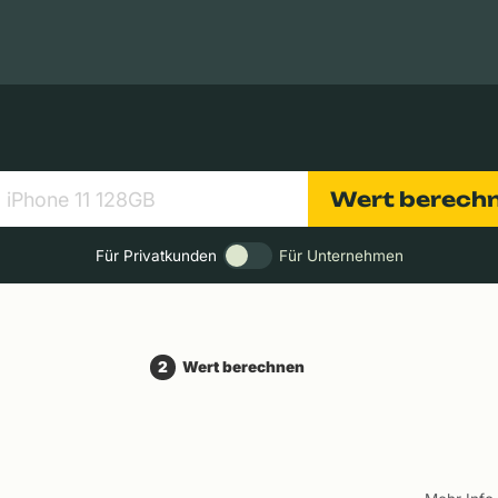
Apple Macs
Tablets
Digitalkameras
Objektive
Wert berech
Für Privatkunden
Für Unternehmen
2
Wert berechnen