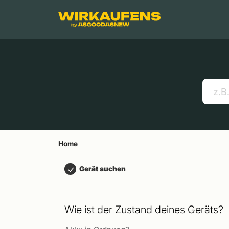
Springen zu
Hauptinhalt
Menü
Suchen
Home
Handys
Apple MacBooks
Nützliche Links
Home
Gerät suchen
Wie ist der Zustand deines Geräts?