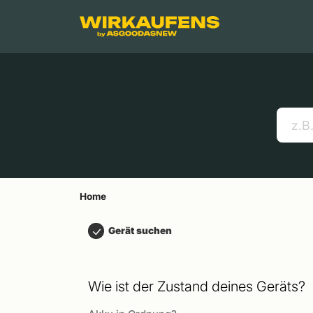
Springen zu
Hauptinhalt
Menü
Suchen
Home
Handys
Apple MacBooks
Nützliche Links
Home
Gerät suchen
Wie ist der Zustand deines Geräts?