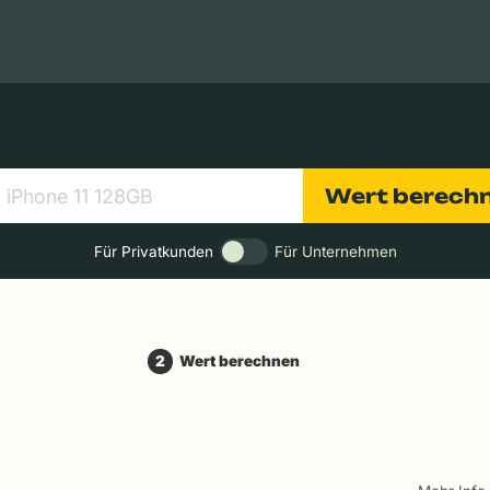
Apple Macs
Tablets
Digitalkameras
Objektive
Wert berech
Für Privatkunden
Für Unternehmen
2
Wert berechnen