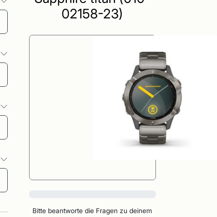
o
02158-23)
o
o
o
0%
Bitte beantworte die Fragen zu deinem