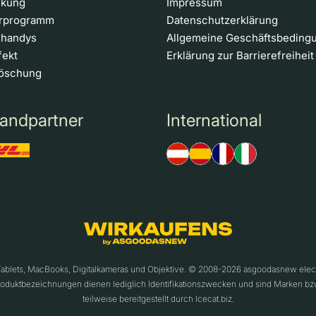
ckung
Impressum
erprogramm
Datenschutzerklärung
nhandys
Allgemeine Geschäftsbeding
fekt
Erklärung zur Barrierefreiheit
löschung
andpartner
International
 Tablets, MacBooks, Digitalkameras und Objektive. © 2008-2026 asgoodasnew ele
roduktbezeichnungen dienen lediglich Identifikationszwecken und sind Marken bz
teilweise bereitgestellt durch Icecat.biz.