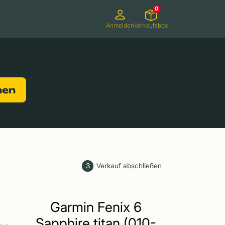
0
Anmelden
Verkaufsbox
Camcorder
Smartwatches
Konsolen
nen
3
Verkauf abschließen
Garmin Fenix 6
Sapphire titan (010-