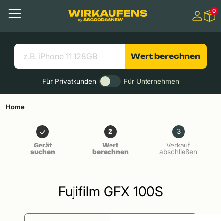
Springen zu
0
Hauptinhalt
Menü
Suchen
Nützliche Links
Wert berechnen
Für Privatkunden
Für Unternehmen
Home
2
3
Gerät
Wert
Verkauf
suchen
berechnen
abschließen
Fujifilm GFX 100S