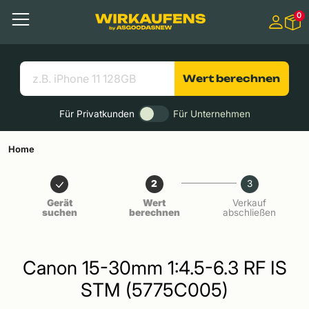
Springen zu
0
Hauptinhalt
Menü
Suchen
Nützliche Links
Wert berechnen
Für Privatkunden
Für Unternehmen
Home
2
3
Gerät
Wert
Verkauf
suchen
berechnen
abschließen
Canon 15-30mm 1:4.5-6.3 RF IS
STM (5775C005)