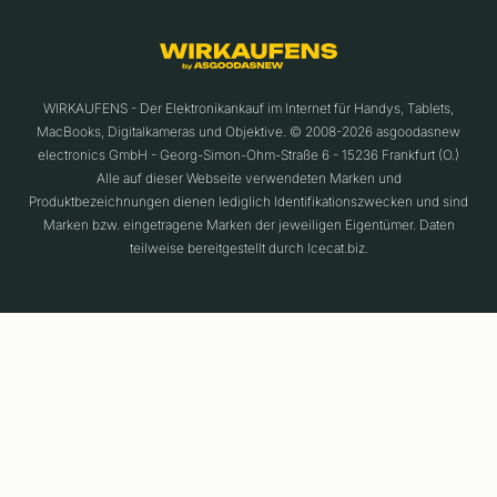
WIRKAUFENS - Der Elektronikankauf im Internet für Handys, Tablets,
MacBooks, Digitalkameras und Objektive. © 2008-2026 asgoodasnew
electronics GmbH - Georg-Simon-Ohm-Straße 6 - 15236 Frankfurt (O.)
Alle auf dieser Webseite verwendeten Marken und
Produktbezeichnungen dienen lediglich Identifikationszwecken und sind
Marken bzw. eingetragene Marken der jeweiligen Eigentümer. Daten
teilweise bereitgestellt durch Icecat.biz.