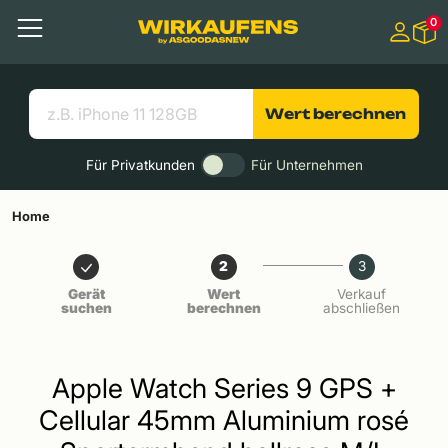
Springen zu
0
Hauptinhalt
Menü
Suchen
Nützliche Links
Wert berechnen
Für Privatkunden
Für Unternehmen
Home
2
3
Gerät
Wert
Verkauf
suchen
berechnen
abschließen
Apple Watch Series 9 GPS +
Cellular 45mm Aluminium rosé