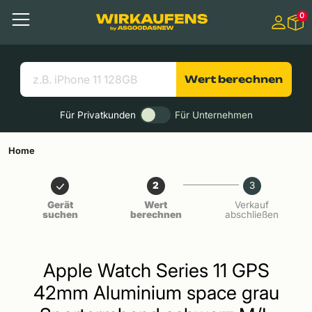
Springen zu
0
Hauptinhalt
Menü
Suchen
Nützliche Links
Wert berechnen
Für Privatkunden
Für Unternehmen
Home
2
3
Gerät
Wert
Verkauf
suchen
berechnen
abschließen
Apple Watch Series 11 GPS
42mm Aluminium space grau