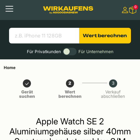
Springen zu
0
Hauptinhalt
Menü
Suchen
Nützliche Links
Wert berechnen
Für Privatkunden
Für Unternehmen
Home
2
3
Gerät
Wert
Verkauf
suchen
berechnen
abschließen
Apple Watch SE 2
Aluminiumgehäuse silber 40mm