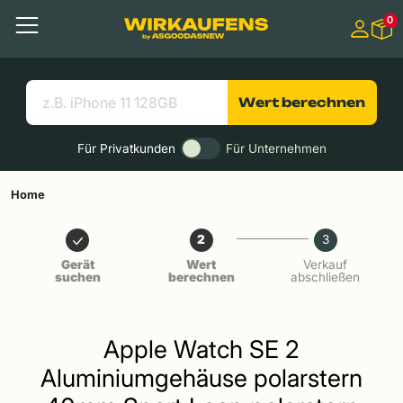
Springen zu
0
Hauptinhalt
Menü
Suchen
Nützliche Links
Wert berechnen
Für Privatkunden
Für Unternehmen
Home
2
3
Gerät
Wert
Verkauf
suchen
berechnen
abschließen
Apple Watch SE 2
Aluminiumgehäuse polarstern