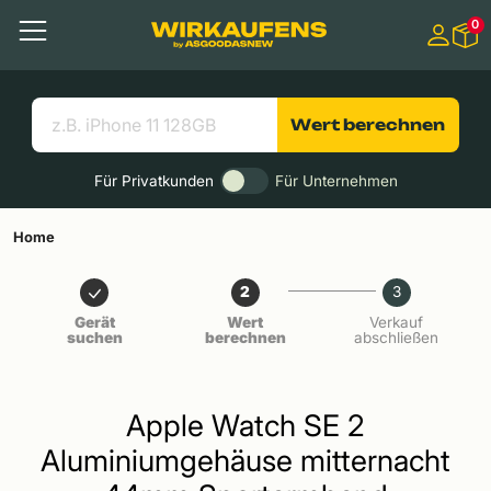
Springen zu
0
Hauptinhalt
Menü
Suchen
Nützliche Links
Wert berechnen
Für Privatkunden
Für Unternehmen
Home
2
3
Gerät
Wert
Verkauf
suchen
berechnen
abschließen
Apple Watch SE 2
Aluminiumgehäuse mitternacht