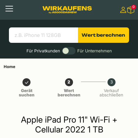
Springen zu
0
Hauptinhalt
Menü
Suchen
Nützliche Links
Wert berechnen
Für Privatkunden
Für Unternehmen
Home
2
3
Gerät
Wert
Verkauf
suchen
berechnen
abschließen
Apple iPad Pro 11" Wi-Fi +
Cellular 2022 1 TB