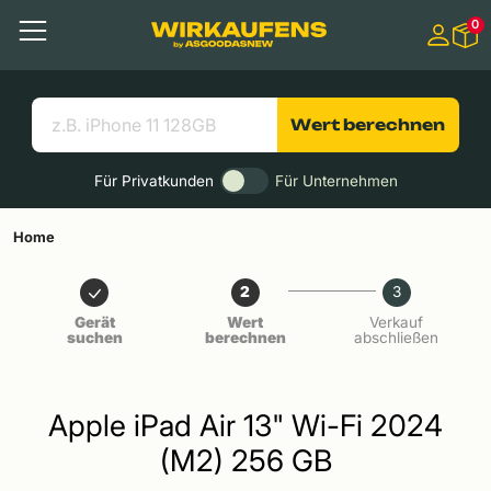
Springen zu
0
Hauptinhalt
Menü
Suchen
Nützliche Links
Wert berechnen
Für Privatkunden
Für Unternehmen
Home
2
3
Gerät
Wert
Verkauf
suchen
berechnen
abschließen
Apple iPad Air 13" Wi-Fi 2024
(M2) 256 GB