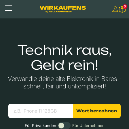
Springen zu
0
Hauptinhalt
Menü
Suchen
Nützliche Links
Technik raus,
Geld rein!
Verwandle deine alte Elektronik in Bares -
schnell, fair und unkompliziert!
Wert berechnen
Für Privatkunden
Für Unternehmen